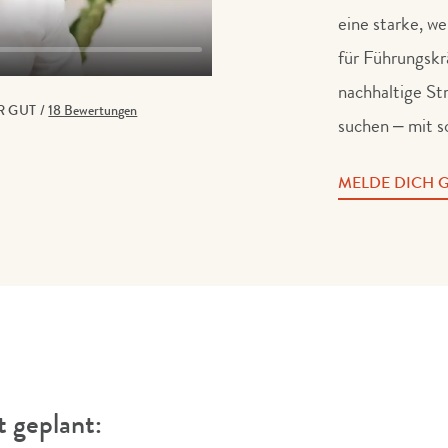
eine starke, w
für Führungskrä
nachhaltige St
R GUT
/
18 Bewertungen
suchen – mit s
MELDE DICH G
t geplant: