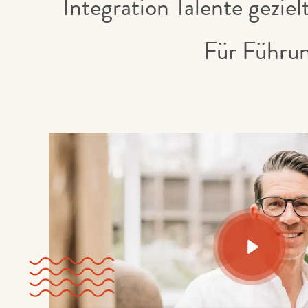
Integration Talente geziel
Für Führun
Play