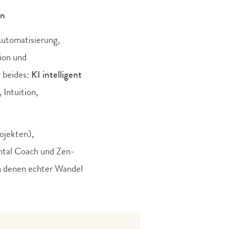
en
 Automatisierung,
ion und
r beides:
KI intelligent
 Intuition,
rojekten),
ntal Coach und Zen-
in denen echter Wandel