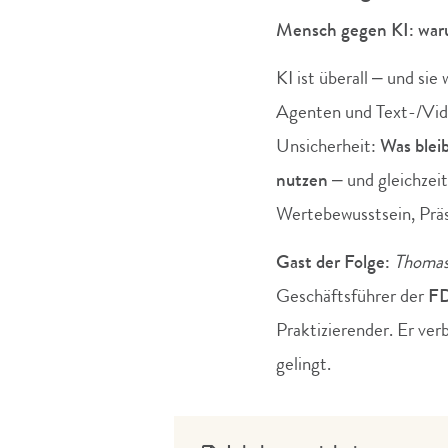
Mensch gegen KI: waru
KI ist überall – und sie
Agenten und Text-/Vide
Unsicherheit:
Was blei
nutzen
– und gleichzei
Wertebewusstsein, Prä
Gast der Folge:
Thomas
Geschäftsführer der
FD
Praktizierender. Er ve
gelingt.