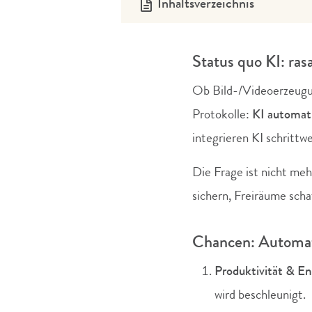
Inhaltsverzeichnis
Status quo KI: ras
Ob Bild-/Videoerzeugu
Protokolle:
KI automati
integrieren KI schrittw
Die Frage ist nicht me
sichern, Freiräume schaf
Chancen: Automati
Produktivität & En
wird beschleunigt.