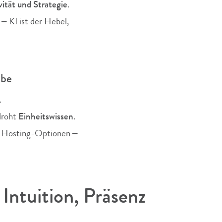
vität und Strategie
.
– KI ist der Hebel,
abe
.
droht
Einheitswissen
.
he Hosting-Optionen –
Intuition, Präsenz