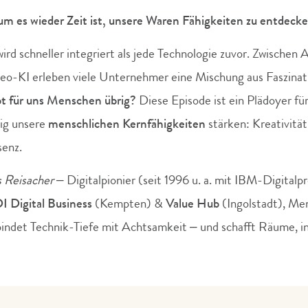
m es wieder Zeit ist, unsere Waren Fähigkeiten zu entdeck
 wird schneller integriert als jede Technologie zuvor. Zwischen
o-KI erleben viele Unternehmer eine Mischung aus Faszinat
bt für uns Menschen übrig?
Diese Episode ist ein Plädoyer fü
tig unsere
menschlichen Kernfähigkeiten
stärken: Kreativität,
senz.
 Reisacher
– Digitalpionier (seit 1996 u. a. mit IBM-Digitalp
I Digital Business
(Kempten) &
Value Hub
(Ingolstadt), Me
rbindet Technik-Tiefe mit Achtsamkeit – und schafft Räume, 